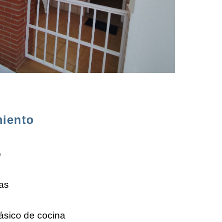
iento
o
as
ásico de cocina