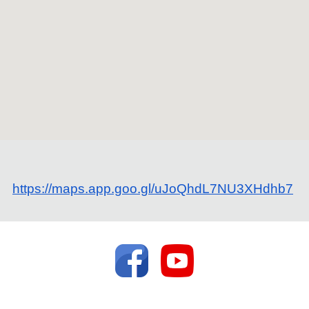
https://maps.app.goo.gl/uJoQhdL7NU3XHdhb7