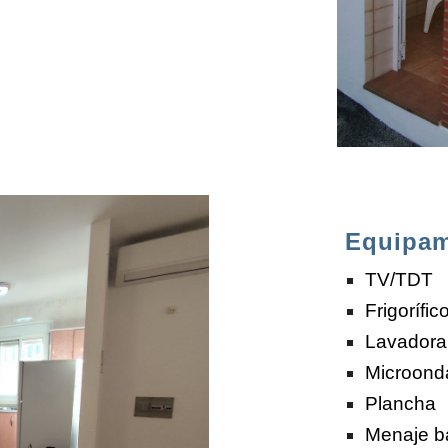
Equipam
TV/TDT
Frigorífic
Lavadora
Microond
Plancha
Menaje b