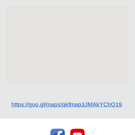
https://goo.gl/maps/qkfmap3JMAkYChQ19